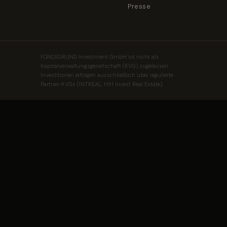
Presse
FONDSGRUND Investment GmbH ist nicht als
Kapitalverwaltungsgesellschaft (KVG) zugelassen.
Investitionen erfolgen ausschließlich über regulierte
Partner-KVGs (INTREAL, HIH Invest Real Estate).