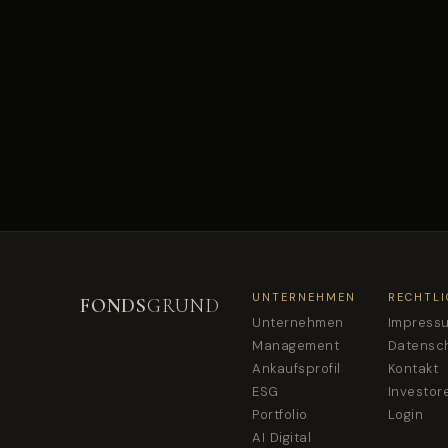
UNTERNEHMEN
RECHTLI
FONDS
GRUND
Unternehmen
Impress
Management
Datensc
Ankaufsprofil
Kontakt
ESG
Investor
Portfolio
Login
AI Digital