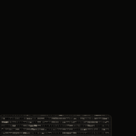
KI-basierte Steuerung passt die Haustechnik
fortlaufend an Nutzungsmuster und