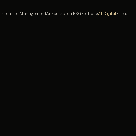
ernehmen
Management
Ankaufsprofil
ESG
Portfolio
AI Digital
Presse